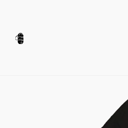
סה"כ
מוצרים
0
בעגלה:
0