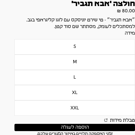
חולצה 'אבא תגביר'
80.00 ₪
״אבא תגביר״ - טי שירט יוניסקס עם לוגו קליגראפי בגב.
למסתכלים לעומק, מסתתר שם סוד קטן.
מידה
S
M
L
XL
XXL
טבלת מידות
הוספה לעגלה
זמני האספקה תלויים באיזור המגורים שלכם.