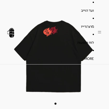
ועד הוייב
מרצ'נדייז
סה"כ
מוצרים
0
בעגלה:
0
לוח הופעות
MORE